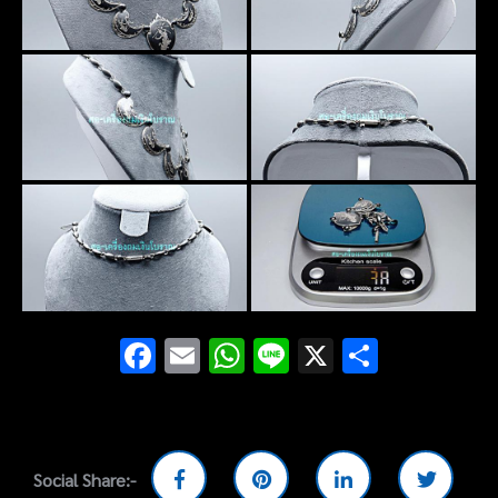
Facebook
Email
WhatsApp
Line
X
Share
Social Share:-