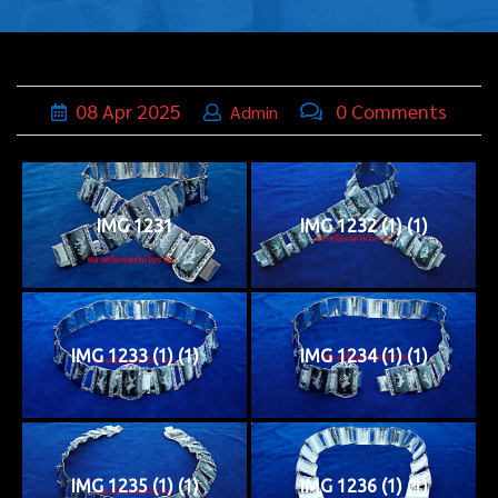
บุหรี่,เครื่อง
ประดับ
ฐานเสียบ
08
Apr
2025
0 Comments
Admin
นามบัตร
ทั่วไป
IMG 1231
IMG 1232 (1) (1)
ติดต่อเรา
Thai
IMG 1233 (1) (1)
IMG 1234 (1) (1)
IMG 1235 (1) (1)
IMG 1236 (1) (1)