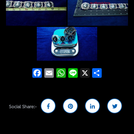
Facebook
Email
WhatsApp
Line
X
Share
Social Share:-