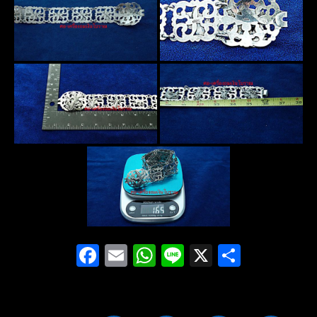
Facebook
Email
WhatsApp
Line
X
Share