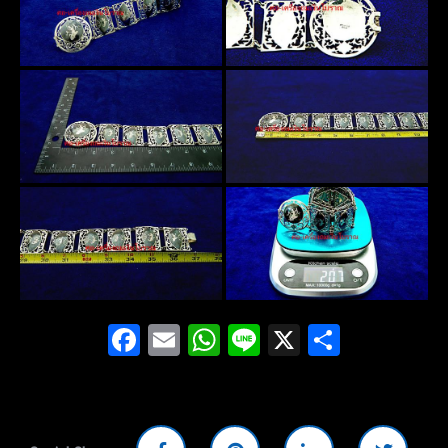
Facebook
Email
WhatsApp
Line
X
Share