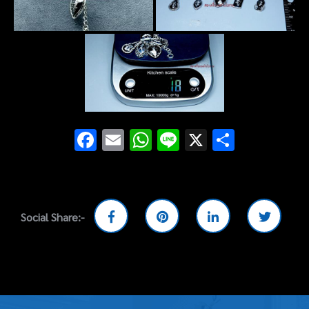
Facebook
Email
WhatsApp
Line
X
Share
Social Share:-