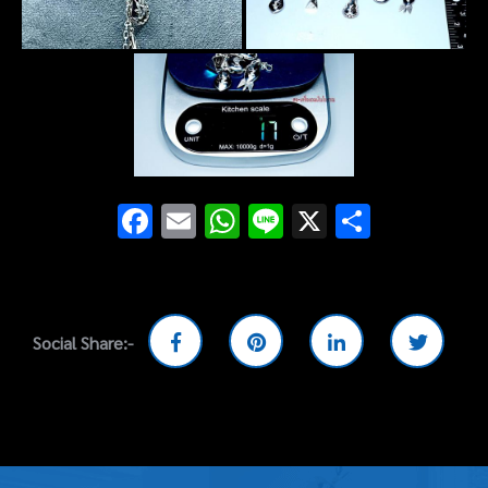
Facebook
Email
WhatsApp
Line
X
Share
Social Share:-