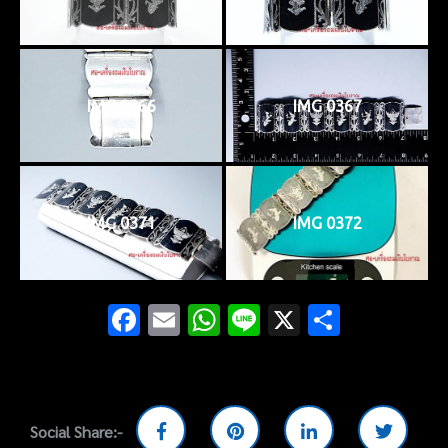
IMG 0366
IMG 0367
IMG 0371
IMG 0372
Facebook
Email
WhatsApp
Line
X
Share
Social Share:-