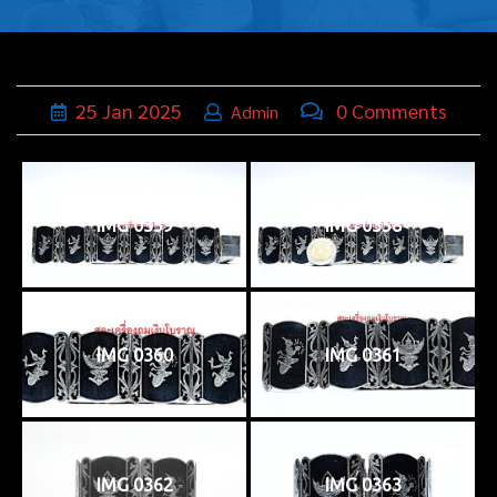
บุหรี่,เครื่อง
ประดับ
ฐานเสียบ
25
Jan
2025
0 Comments
Admin
นามบัตร
ทั่วไป
IMG 0359
IMG 0358
ติดต่อเรา
Thai
IMG 0360
IMG 0361
IMG 0362
IMG 0363