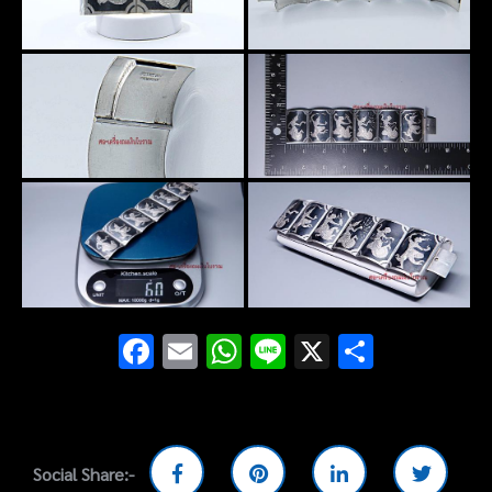
Facebook
Email
WhatsApp
Line
X
Share
Social Share:-