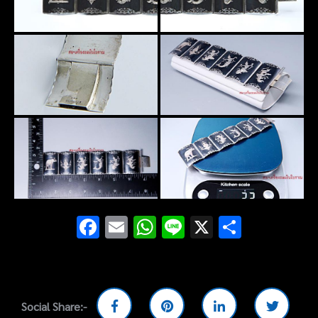
Facebook
Email
WhatsApp
Line
X
Share
Social Share:-