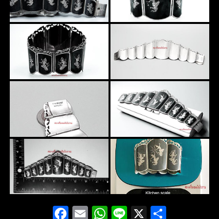
Facebook
Email
WhatsApp
Line
X
Share