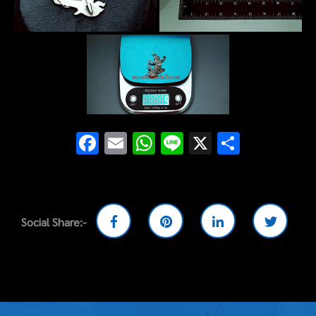
Facebook
Email
WhatsApp
Line
X
Share
Social Share:-