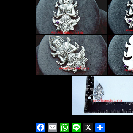
Facebook
Email
WhatsApp
Line
X
Share