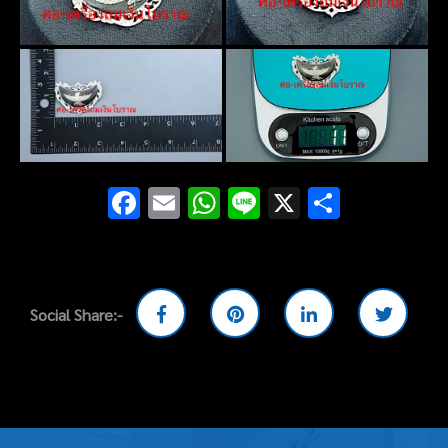
Facebook
Email
WhatsApp
Line
X
Share
Social Share:-