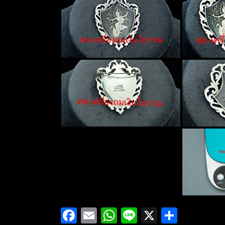
Facebook
Email
WhatsApp
Line
X
Share