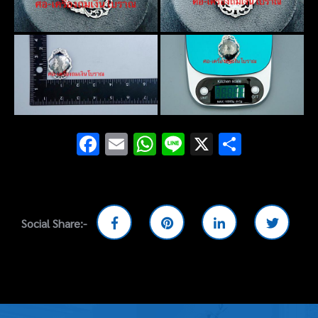
Facebook
Email
WhatsApp
Line
X
Share
Social Share:-