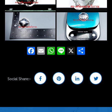
Facebook
Email
WhatsApp
Line
X
Share
Social Share:-