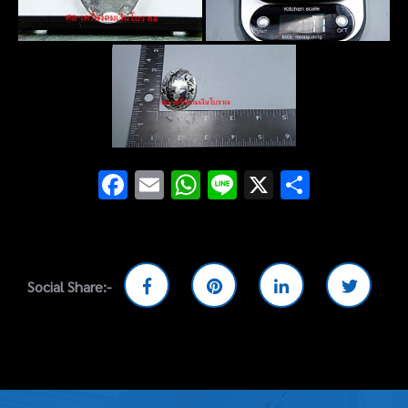
Facebook
Email
WhatsApp
Line
X
Share
Social Share:-