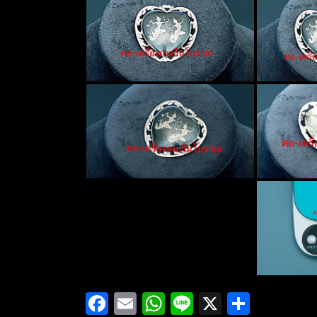
Facebook
Email
WhatsApp
Line
X
Share