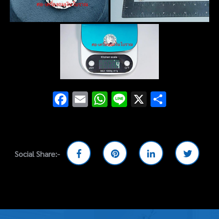
Facebook
Email
WhatsApp
Line
X
Share
Social Share:-