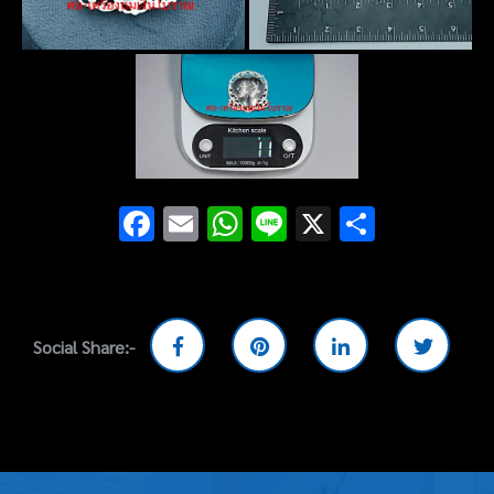
Facebook
Email
WhatsApp
Line
X
Share
Social Share:-