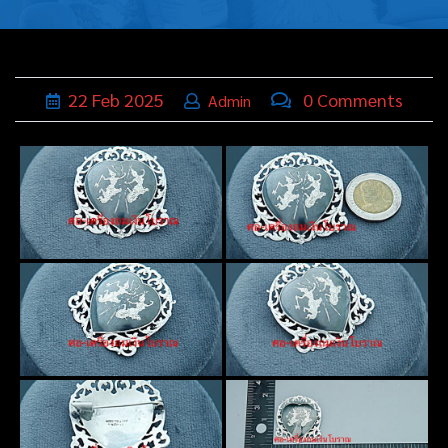
บุหรี่,เครื่อง
ประดับ
ฐานเสียบ
22
Feb
2025
0 Comments
Admin
นามบัตร
ทั่วไป
ติดต่อเรา
Thai