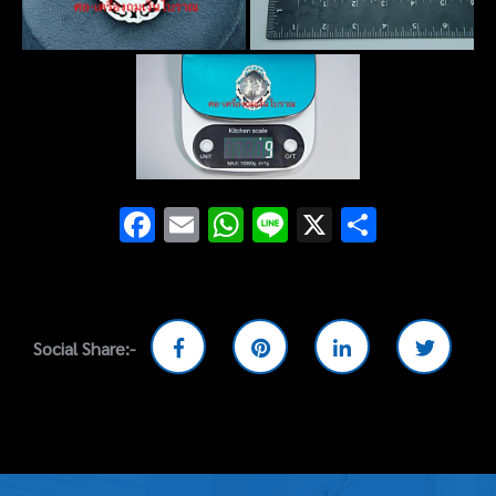
Facebook
Email
WhatsApp
Line
X
Share
Social Share:-