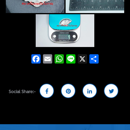
Facebook
Email
WhatsApp
Line
X
Share
Social Share:-