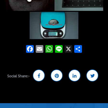
Facebook
Email
WhatsApp
Line
X
Share
Social Share:-