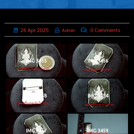
บุหรี่,เครื่อง
ประดับ
ฐานเสียบ
26
Apr
2025
0 Comments
Admin
นามบัตร
ทั่วไป
IMG 3455
IMG 3456
ติดต่อเรา
Thai
IMG 3458
IMG 3454
IMG 3457
IMG 3459