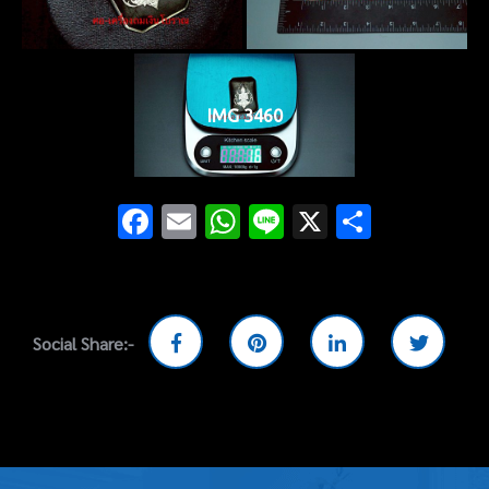
IMG 3460
Facebook
Email
WhatsApp
Line
X
Share
Social Share:-