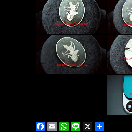
Facebook
Email
WhatsApp
Line
X
Share