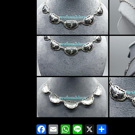
Facebook
Email
WhatsApp
Line
X
Share