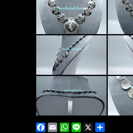
Facebook
Email
WhatsApp
Line
X
Share