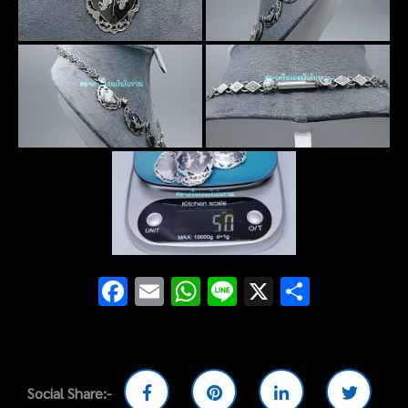
Facebook
Email
WhatsApp
Line
X
Share
Social Share:-