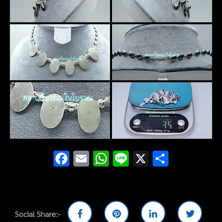
Facebook
Email
WhatsApp
Line
X
Share
Social Share:-